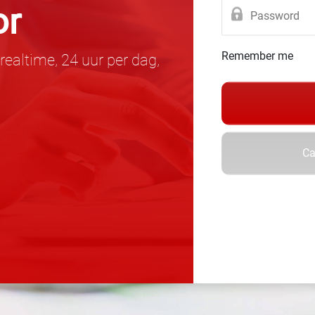
or
Remember me
realtime, 24 uur per dag,
Ca