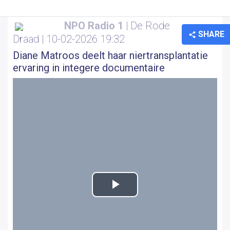
NPO Radio 1
| De Rode
SHARE
Draad | 10-02-2026 19:32
Diane Matroos deelt haar niertransplantatie
ervaring in integere documentaire
Play
Video