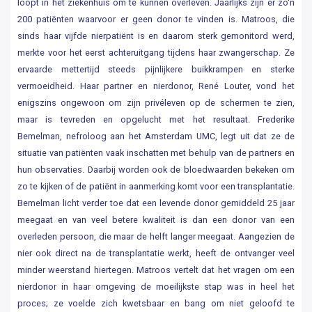
loopt in het ziekenhuis om te kunnen overleven. Jaarlijks zijn er zo'n
200 patiënten waarvoor er geen donor te vinden is. Matroos, die
sinds haar vijfde nierpatiënt is en daarom sterk gemonitord werd,
merkte voor het eerst achteruitgang tijdens haar zwangerschap. Ze
ervaarde mettertijd steeds pijnlijkere buikkrampen en sterke
vermoeidheid. Haar partner en nierdonor, René Louter, vond het
enigszins ongewoon om zijn privéleven op de schermen te zien,
maar is tevreden en opgelucht met het resultaat. Frederike
Bemelman, nefroloog aan het Amsterdam UMC, legt uit dat ze de
situatie van patiënten vaak inschatten met behulp van de partners en
hun observaties. Daarbij worden ook de bloedwaarden bekeken om
zo te kijken of de patiënt in aanmerking komt voor een transplantatie.
Bemelman licht verder toe dat een levende donor gemiddeld 25 jaar
meegaat en van veel betere kwaliteit is dan een donor van een
overleden persoon, die maar de helft langer meegaat. Aangezien de
nier ook direct na de transplantatie werkt, heeft de ontvanger veel
minder weerstand hiertegen. Matroos vertelt dat het vragen om een
nierdonor in haar omgeving de moeilijkste stap was in heel het
proces; ze voelde zich kwetsbaar en bang om niet geloofd te