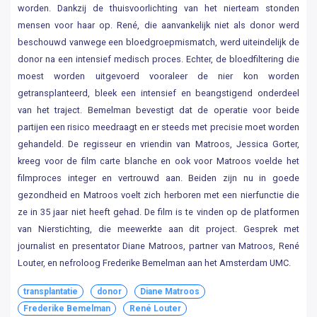
worden. Dankzij de thuisvoorlichting van het nierteam stonden
mensen voor haar op. René, die aanvankelijk niet als donor werd
beschouwd vanwege een bloedgroepmismatch, werd uiteindelijk de
donor na een intensief medisch proces. Echter, de bloedfiltering die
moest worden uitgevoerd vooraleer de nier kon worden
getransplanteerd, bleek een intensief en beangstigend onderdeel
van het traject. Bemelman bevestigt dat de operatie voor beide
partijen een risico meedraagt en er steeds met precisie moet worden
gehandeld. De regisseur en vriendin van Matroos, Jessica Gorter,
kreeg voor de film carte blanche en ook voor Matroos voelde het
filmproces integer en vertrouwd aan. Beiden zijn nu in goede
gezondheid en Matroos voelt zich herboren met een nierfunctie die
ze in 35 jaar niet heeft gehad. De film is te vinden op de platformen
van Nierstichting, die meewerkte aan dit project. Gesprek met
journalist en presentator Diane Matroos, partner van Matroos, René
Louter, en nefroloog Frederike Bemelman aan het Amsterdam UMC.
transplantatie
donor
Diane Matroos
Frederike Bemelman
René Louter