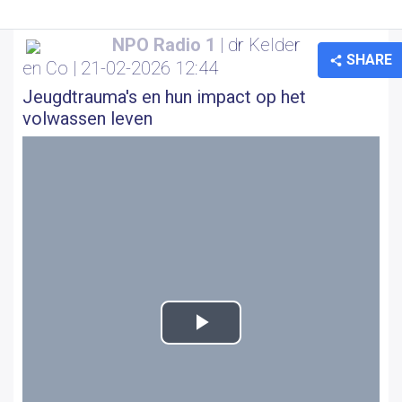
NPO Radio 1
| dr Kelder
SHARE
en Co | 21-02-2026 12:44
Jeugdtrauma's en hun impact op het
volwassen leven
Play
Video